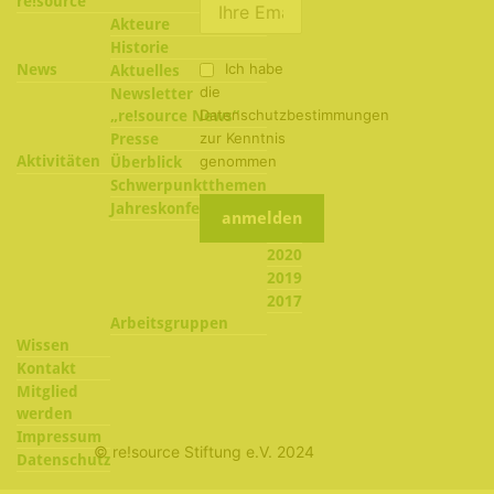
re!source
Akteure
Historie
Ich habe
News
Aktuelles
die
Newsletter
Datenschutzbestimmungen
„re!source News“
zur Kenntnis
Presse
Aktivitäten
genommen
Überblick
Schwerpunktthemen
2022
Jahreskonferenzen
2021
2020
2019
2017
Arbeitsgruppen
Wissen
Kontakt
Mitglied
werden
Impressum
© re!source Stiftung e.V. 2024
Datenschutz