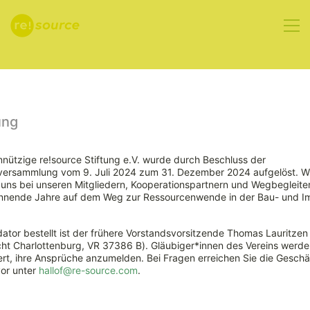
Aktuelles
ung
nützige re!source Stiftung e.V. wurde durch Beschluss der
rversammlung vom 9. Juli 2024 zum 31. Dezember 2024 aufgelöst. W
ns bei unseren Mitgliedern, Kooperationspartnern und Wegbegleiter
nnende Jahre auf dem Weg zur Ressourcenwende in der Bau- und Im
ator bestellt ist der frühere Vorstandsvorsitzende Thomas Lauritzen
ht Charlottenburg, VR 37386 B). Gläubiger*innen des Vereins werde
Mehr Aktivität
rt, ihre Ansprüche anzumelden. Bei Fragen erreichen Sie die Geschäf
vor unter
hallof@re-source.com
.
zur