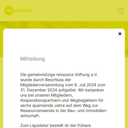
Datenschutzerklärung
×
nach der DSGVO
Mitteilung
Die gemeinnützige re!source Stiftung e.V.
I. Name und Anschrift des
wurde durch Beschluss der
Mitgliederversammlung vom 9. Juli 2024 zum
Verantwortlichen
31. Dezember 2024 aufgelöst. Wir bedanken
uns bei unseren Mitgliedern,
Der Verantwortliche im Sinne der Datenschutz-
Kooperationspartnern und Wegbegleitern für
Grundverordnung und anderer nationaler
sechs spannende Jahre auf dem Weg zur
Datenschutzgesetze der Mitgliedsstaaten sowie sonstiger
Ressourcenwende in der Bau- und Immobilien­
datenschutzrechtlicher Bestimmungen ist die:
wirtschaft.
re!source gemeinnützige Stiftung e.V.
Zum Liquidator bestellt ist der frühere