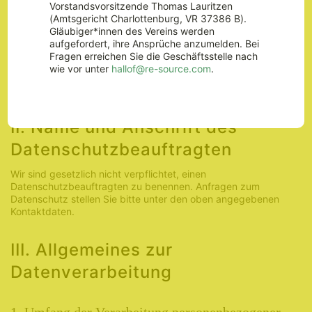
Ressourcenwende in der
Vorstandsvorsitzende Thomas Lauritzen
Bau- und Immobilienwirtschaft
(Amtsgericht Charlottenburg, VR 37386 B).
Vertreten durch:
Gläubiger*innen des Vereins werden
Annette von Hagel
aufgefordert, ihre Ansprüche anzumelden. Bei
Georgenstraße 22
Fragen erreichen Sie die Geschäftsstelle nach
10117 Berlin
wie vor unter
hallof@re-source.com
.
Telefon: +49 30 34647968
Email:
info@re-source.com
II. Name und Anschrift des
Datenschutzbeauftragten
Wir sind gesetzlich nicht verpflichtet, einen
Datenschutzbeauftragten zu benennen. Anfragen zum
Datenschutz stellen Sie bitte unter den oben angegebenen
Kontaktdaten.
III. Allgemeines zur
Datenverarbeitung