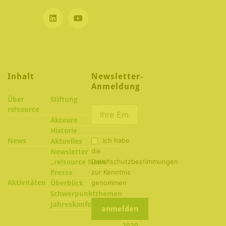
Inhalt
Newsletter-
Anmeldung
Über
Stiftung
re!source
Akteure
Historie
Ich habe
News
Aktuelles
die
Newsletter
Datenschutzbestimmungen
„re!source News“
zur Kenntnis
Presse
Aktivitäten
genommen
Überblick
Schwerpunktthemen
2022
Jahreskonferenzen
2021
2020