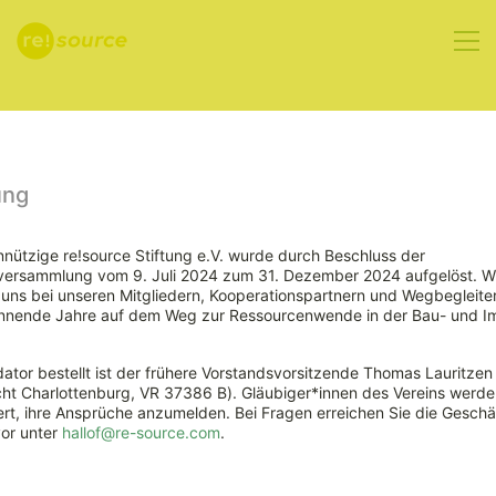
Aktuelles
ung
nützige re!source Stiftung e.V. wurde durch Beschluss der
rversammlung vom 9. Juli 2024 zum 31. Dezember 2024 aufgelöst. W
ns bei unseren Mitgliedern, Kooperationspartnern und Wegbegleiter
nnende Jahre auf dem Weg zur Ressourcenwende in der Bau- und Im
ator bestellt ist der frühere Vorstandsvorsitzende Thomas Lauritzen
ht Charlottenburg, VR 37386 B). Gläubiger*innen des Vereins werde
Klimarunde
rt, ihre Ansprüche anzumelden. Bei Fragen erreichen Sie die Geschäf
vor unter
hallof@re-source.com
.
BAU plädiert