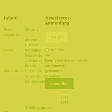
Inhalt
Newsletter-
Anmeldung
Über
Stiftung
re!source
Akteure
Historie
Ich habe
News
Aktuelles
die
Newsletter
Datenschutzbestimmungen
„re!source News“
zur Kenntnis
Presse
Aktivitäten
genommen
Überblick
Schwerpunktthemen
2022
Jahreskonferenzen
2021
2020
2019
2017
Arbeitsgruppen