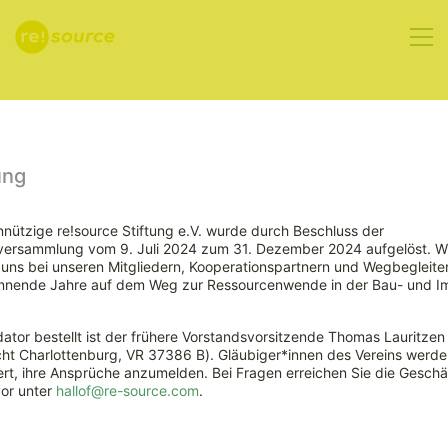
Aktuelles
ung
nützige re!source Stiftung e.V. wurde durch Beschluss der
rversammlung vom 9. Juli 2024 zum 31. Dezember 2024 aufgelöst. W
re!source
ns bei unseren Mitgliedern, Kooperationspartnern und Wegbegleiter
nnende Jahre auf dem Weg zur Ressourcenwende in der Bau- und Im
Statement für
ator bestellt ist der frühere Vorstandsvorsitzende Thomas Lauritzen
technologieoffene
ht Charlottenburg, VR 37386 B). Gläubiger*innen des Vereins werde
rt, ihre Ansprüche anzumelden. Bei Fragen erreichen Sie die Geschäf
vor unter
hallof@re-source.com
.
und