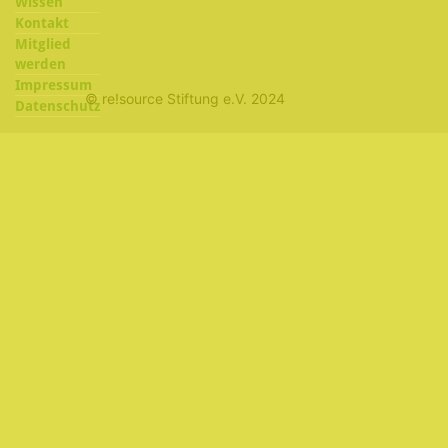
Wissen
Kontakt
Mitglied
werden
Impressum
© re!source Stiftung e.V. 2024
Datenschutz