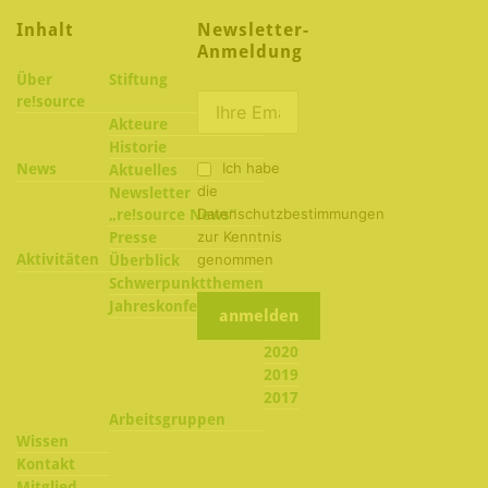
Inhalt
Newsletter-
Anmeldung
Über
Stiftung
re!source
Akteure
Historie
Ich habe
News
Aktuelles
die
Newsletter
Datenschutzbestimmungen
„re!source News“
zur Kenntnis
Presse
Aktivitäten
genommen
Überblick
Schwerpunktthemen
2022
Jahreskonferenzen
2021
2020
2019
2017
Arbeitsgruppen
Wissen
Kontakt
Mitglied