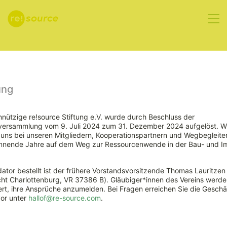
Aktuelles
ung
nützige re!source Stiftung e.V. wurde durch Beschluss der
rversammlung vom 9. Juli 2024 zum 31. Dezember 2024 aufgelöst. W
ns bei unseren Mitgliedern, Kooperationspartnern und Wegbegleiter
nnende Jahre auf dem Weg zur Ressourcenwende in der Bau- und Im
ator bestellt ist der frühere Vorstandsvorsitzende Thomas Lauritzen
ht Charlottenburg, VR 37386 B). Gläubiger*innen des Vereins werde
Ersatzbaustoffverordn
rt, ihre Ansprüche anzumelden. Bei Fragen erreichen Sie die Geschäf
vor unter
hallof@re-source.com
.
in Kraft