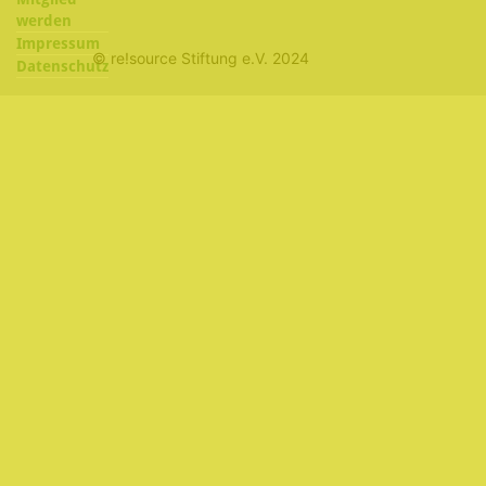
werden
Impressum
© re!source Stiftung e.V. 2024
Datenschutz