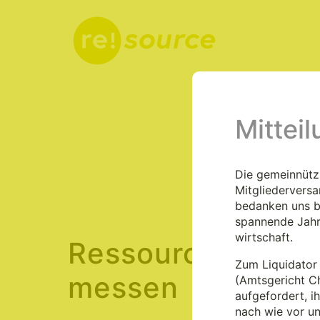
Mittei
Aktuelles
Die gemeinnützi
Mitgliedervers
bedanken uns be
spannende Jahr
wirtschaft.
Ressourceneffiz
Zum Liquidator 
messen
(Amtsgericht C
aufgefordert, i
nach wie vor u