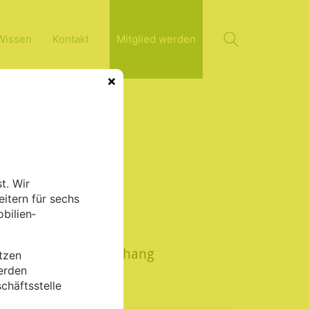
Wissen
Kontakt
Mitglied werden
×
t. Wir
itern für sechs
bilien­
In diesem
Zusammenhang
tzen
lesenswert
erden
chäftsstelle