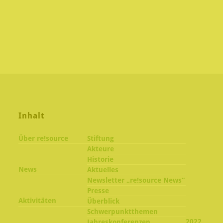
Inhalt
Über re!source
Stiftung
Akteure
Historie
News
Aktuelles
Newsletter „re!source News“
Presse
Aktivitäten
Überblick
Schwerpunktthemen
2022
Jahreskonferenzen