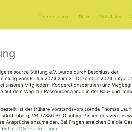
Über re!source
News
Aktivitäten
lung
ge re!source Stiftung e.V. wurde durch Beschluss der
ammlung vom 9. Juli 2024 zum 31. Dezember 2024 aufgelös
i unseren Mitgliedern, Kooperationspartnern und Wegbegle
e auf dem Weg zur Ressourcenwende in der Bau- und Immo
ienz von Gebäuden
bestellt ist der frühere Vorstandsvorsitzende Thomas Lauri
harlottenburg, VR 37386 B). Gläubiger*innen des Vereins w
hre Ansprüche anzumelden. Bei Fragen erreichen Sie die Ges
nter
hallof@re-source.com
.