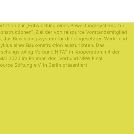
rastruktur, Wasser, Ressourcen und Umwelt der FH Münster
ssertation zur „Entwicklung eines Bewertungssystems zur
nstruktionen“. Ziel der von re!source Vorstandsmitglied
es, das Bewertungssystem für die eingesetzten Werk- und
klus einer Baukonstruktion auszurichten. Das
orschungskolleg Verbund.NRW“ in Kooperation mit der
Mai 2020 im Rahmen des „Verbund.NRW Final
rce Stiftung e.V. in Berlin präsentiert.