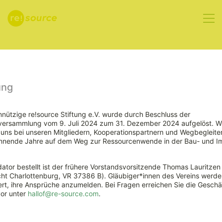
Aktuelles
ung
nützige re!source Stiftung e.V. wurde durch Beschluss der
rversammlung vom 9. Juli 2024 zum 31. Dezember 2024 aufgelöst. W
Förderaufruf
ns bei unseren Mitgliedern, Kooperationspartnern und Wegbegleiter
nnende Jahre auf dem Weg zur Ressourcenwende in der Bau- und Im
Ressourceneffizienz
ator bestellt ist der frühere Vorstandsvorsitzende Thomas Lauritzen
und Circular
ht Charlottenburg, VR 37386 B). Gläubiger*innen des Vereins werde
rt, ihre Ansprüche anzumelden. Bei Fragen erreichen Sie die Geschäf
vor unter
hallof@re-source.com
.
Economy