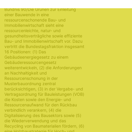
Hintergrund – Der
Antrag 19/23152
von
Bündnis 90/Die Grünen zur Einleitung
einer Bauwende in eine
ressourcenschonende Bau- und
Immobilienwirtschaft sieht eine
ressourcenleichte, natur- und
gesundheitsverträgliche sowie effiziente
Bau- und Immobilienwirtschaft vor. Dazu
vertritt die Bundestagsfraktion insgesamt
16 Positionen: (1) Das
Gebäudeenergiegesetz zu einem
Gebäuderessourcengesetz
weiterentwickeln, (2) die Anforderungen
an Nachhaltigkeit und
Ressourcenschonung in der
Musterbauordnung zentral
berücksichtigen, (3) in der Vergabe- und
Vertragsordnung für Bauleistungen (VOB)
die Kosten sowie den Energie- und
Ressourcenaufwand für den Rückbau
verbindlich verankern, (4) die
Digitalisierung des Bausektors sowie (5)
die Wiederverwendung und das
Recycling von Baumaterialien fördern, (6)
eine Holzbaustrategie für Hoch- und