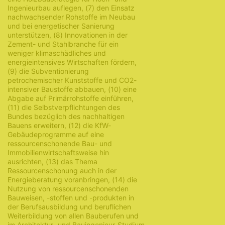
Ingenieurbau auflegen, (7) den Einsatz
nachwachsender Rohstoffe im Neubau
und bei energetischer Sanierung
unterstützen, (8) Innovationen in der
Zement- und Stahlbranche für ein
weniger klimaschädliches und
energieintensives Wirtschaften fördern,
(9) die Subventionierung
petrochemischer Kunststoffe und CO2-
intensiver Baustoffe abbauen, (10) eine
Abgabe auf Primärrohstoffe einführen,
(11) die Selbstverpflichtungen des
Bundes bezüglich des nachhaltigen
Bauens erweitern, (12) die KfW-
Gebäudeprogramme auf eine
ressourcenschonende Bau- und
Immobilienwirtschaftsweise hin
ausrichten, (13) das Thema
Ressourcenschonung auch in der
Energieberatung voranbringen, (14) die
Nutzung von ressourcenschonenden
Bauweisen, -stoffen und -produkten in
der Berufsausbildung und beruflichen
Weiterbildung von allen Bauberufen und
im Architektur- und Bauingenieur-Studium