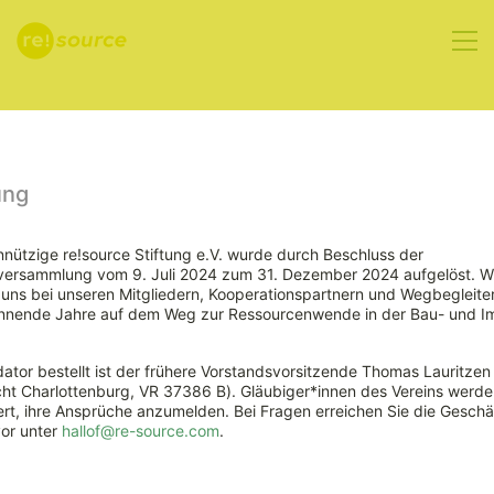
Aktuelles
ung
nützige re!source Stiftung e.V. wurde durch Beschluss der
rversammlung vom 9. Juli 2024 zum 31. Dezember 2024 aufgelöst. W
Position der
ns bei unseren Mitgliedern, Kooperationspartnern und Wegbegleiter
nnende Jahre auf dem Weg zur Ressourcenwende in der Bau- und Im
Grünen zur
ator bestellt ist der frühere Vorstandsvorsitzende Thomas Lauritzen
Bauwende
ht Charlottenburg, VR 37386 B). Gläubiger*innen des Vereins werde
rt, ihre Ansprüche anzumelden. Bei Fragen erreichen Sie die Geschäf
vor unter
hallof@re-source.com
.
29. April 2021