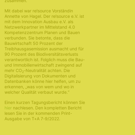
zusammen.
Mit dabei war re!source Vorständin
Annette von Hagel. Der re!source e.V. ist
mit dem Innovation Ausbau e.V. als
Netzwerkpartner im Mittelstand 4.0
Kompetenzzentrum Planen und Bauen
verbunden. Sie betonte, dass die
Bauwirtschaft 50 Prozent der
Treibhausgasemission ausmacht und für
90 Prozent des Biodiversitätsverlusts
verantwortlich ist. Folglich muss die Bau-
und Immobilienwirtschaft zwingend auf
mehr CO
-Neutralität achten. Die
2
Digitalisierung von Dokumenten und
Datenbanken könne hier helfen, um zu
erkennen, „was von wem und wo in
welcher Qualität verbaut wurde.“
Einen kurzen Tagungsbericht können Sie
hier
nachlesen. Den kompletten Bericht
lesen Sie in der kommenden Print-
Ausgabe von T+A 7-9/2022.