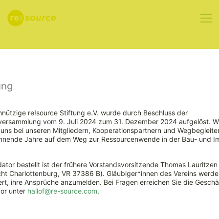
Aktuelles
ung
nützige re!source Stiftung e.V. wurde durch Beschluss der
rversammlung vom 9. Juli 2024 zum 31. Dezember 2024 aufgelöst. W
Förderung für
ns bei unseren Mitgliedern, Kooperationspartnern und Wegbegleiter
nnende Jahre auf dem Weg zur Ressourcenwende in der Bau- und Im
innovative
ator bestellt ist der frühere Vorstandsvorsitzende Thomas Lauritzen
Klimaschutzprojekte
ht Charlottenburg, VR 37386 B). Gläubiger*innen des Vereins werde
rt, ihre Ansprüche anzumelden. Bei Fragen erreichen Sie die Geschäf
vor unter
hallof@re-source.com
.
startet