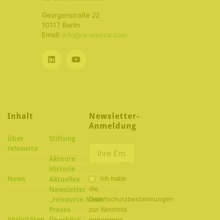
Georgenstraße 22
10117 Berlin
Email:
info@re-source.com
Inhalt
Newsletter-
Anmeldung
Über
Stiftung
re!source
Akteure
Historie
Ich habe
News
Aktuelles
die
Newsletter
Datenschutzbestimmungen
„re!source News“
zur Kenntnis
Presse
Aktivitäten
genommen
Überblick