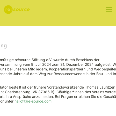
Aktuelles
ung
nützige re!source Stiftung e.V. wurde durch Beschluss der
rversammlung vom 9. Juli 2024 zum 31. Dezember 2024 aufgelöst. W
KMU-
ns bei unseren Mitgliedern, Kooperationspartnern und Wegbegleiter
nnende Jahre auf dem Weg zur Ressourcenwende in der Bau- und Im
Förderung für
ator bestellt ist der frühere Vorstandsvorsitzende Thomas Lauritzen
klima- und
ht Charlottenburg, VR 37386 B). Gläubiger*innen des Vereins werde
rt, ihre Ansprüche anzumelden. Bei Fragen erreichen Sie die Geschäf
vor unter
hallof@re-source.com
.
ressourcenschonendes