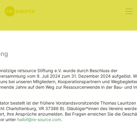
Aktuelles
ung
nützige re!source Stiftung e.V. wurde durch Beschluss der
rversammlung vom 9. Juli 2024 zum 31. Dezember 2024 aufgelöst. W
Erweiterter
ns bei unseren Mitgliedern, Kooperationspartnern und Wegbegleiter
nnende Jahre auf dem Weg zur Ressourcenwende in der Bau- und Im
EU-Rahmen
ator bestellt ist der frühere Vorstandsvorsitzende Thomas Lauritzen
für
ht Charlottenburg, VR 37386 B). Gläubiger*innen des Vereins werde
rt, ihre Ansprüche anzumelden. Bei Fragen erreichen Sie die Geschäf
vor unter
hallof@re-source.com
.
nachhaltiges