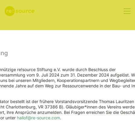
Aktuelles
ung
nützige re!source Stiftung e.V. wurde durch Beschluss der
rversammlung vom 9. Juli 2024 zum 31. Dezember 2024 aufgelöst. W
Eckpunkte
ns bei unseren Mitgliedern, Kooperationspartnern und Wegbegleiter
nnende Jahre auf dem Weg zur Ressourcenwende in der Bau- und Im
einer
ator bestellt ist der frühere Vorstandsvorsitzende Thomas Lauritzen
Nationalen
ht Charlottenburg, VR 37386 B). Gläubiger*innen des Vereins werde
rt, ihre Ansprüche anzumelden. Bei Fragen erreichen Sie die Geschäf
vor unter
hallof@re-source.com
.
Biomassestrategie