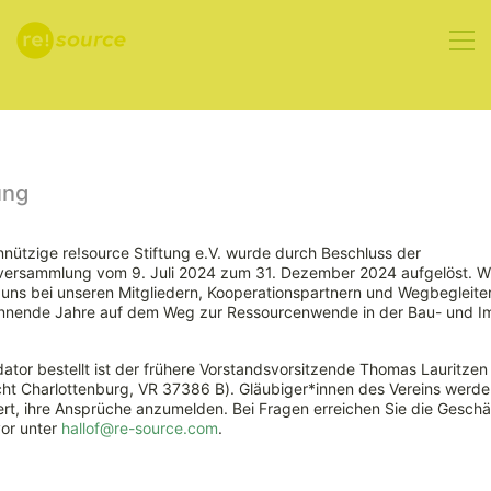
Aktuelles
ung
nützige re!source Stiftung e.V. wurde durch Beschluss der
rversammlung vom 9. Juli 2024 zum 31. Dezember 2024 aufgelöst. W
ns bei unseren Mitgliedern, Kooperationspartnern und Wegbegleiter
nnende Jahre auf dem Weg zur Ressourcenwende in der Bau- und Im
ator bestellt ist der frühere Vorstandsvorsitzende Thomas Lauritzen
ht Charlottenburg, VR 37386 B). Gläubiger*innen des Vereins werde
rt, ihre Ansprüche anzumelden. Bei Fragen erreichen Sie die Geschäf
vor unter
hallof@re-source.com
.
Die