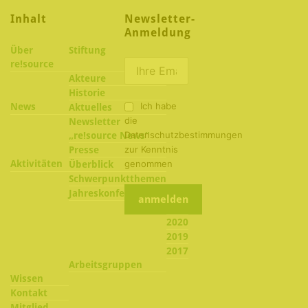
Inhalt
Newsletter-
Anmeldung
Über
Stiftung
re!source
Akteure
Historie
Ich habe
News
Aktuelles
die
Newsletter
Datenschutzbestimmungen
„re!source News“
zur Kenntnis
Presse
Aktivitäten
genommen
Überblick
Schwerpunktthemen
2022
Jahreskonferenzen
2021
2020
2019
2017
Arbeitsgruppen
Wissen
Kontakt
Mitglied