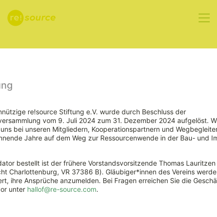
Aktuelles
ung
nützige re!source Stiftung e.V. wurde durch Beschluss der
rversammlung vom 9. Juli 2024 zum 31. Dezember 2024 aufgelöst. W
Transformation
ns bei unseren Mitgliedern, Kooperationspartnern und Wegbegleiter
nnende Jahre auf dem Weg zur Ressourcenwende in der Bau- und Im
der Industrie
ator bestellt ist der frühere Vorstandsvorsitzende Thomas Lauritzen
an
ht Charlottenburg, VR 37386 B). Gläubiger*innen des Vereins werde
rt, ihre Ansprüche anzumelden. Bei Fragen erreichen Sie die Geschäf
vor unter
hallof@re-source.com
.
Kreislaufwirtschaft