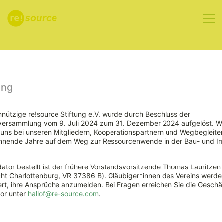
Aktuelles
ung
nützige re!source Stiftung e.V. wurde durch Beschluss der
rversammlung vom 9. Juli 2024 zum 31. Dezember 2024 aufgelöst. W
Deutsche
ns bei unseren Mitgliedern, Kooperationspartnern und Wegbegleiter
nnende Jahre auf dem Weg zur Ressourcenwende in der Bau- und Im
Kreditinstitute
ator bestellt ist der frühere Vorstandsvorsitzende Thomas Lauritzen
bieten kaum
ht Charlottenburg, VR 37386 B). Gläubiger*innen des Vereins werde
rt, ihre Ansprüche anzumelden. Bei Fragen erreichen Sie die Geschäf
vor unter
hallof@re-source.com
.
nachhaltige