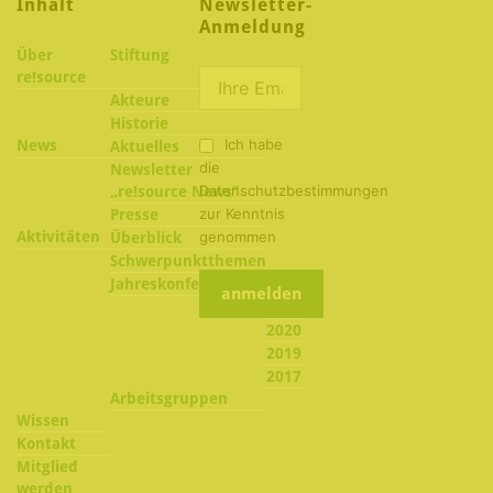
Inhalt
Newsletter-
Anmeldung
Über
Stiftung
re!source
Akteure
Historie
Ich habe
News
Aktuelles
die
Newsletter
Datenschutzbestimmungen
„re!source News“
zur Kenntnis
Presse
Aktivitäten
genommen
Überblick
Schwerpunktthemen
2022
Jahreskonferenzen
2021
2020
2019
2017
Arbeitsgruppen
Wissen
Kontakt
Mitglied
werden