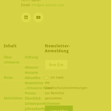
Email:
info@re-source.com
Inhalt
Newsletter-
Anmeldung
Über
Stiftung
re!source
Akteure
Historie
Ich habe
News
Aktuelles
die
Newsletter
Datenschutzbestimmungen
„re!source News“
zur Kenntnis
Presse
Aktivitäten
genommen
Überblick
Schwerpunktthemen
2022
Jahreskonferenzen