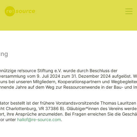
Aktuelles
ung
nützige re!source Stiftung e.V. wurde durch Beschluss der
rversammlung vom 9. Juli 2024 zum 31. Dezember 2024 aufgelöst. W
ns bei unseren Mitgliedern, Kooperationspartnern und Wegbegleiter
nnende Jahre auf dem Weg zur Ressourcenwende in der Bau- und Im
ator bestellt ist der frühere Vorstandsvorsitzende Thomas Lauritzen
ht Charlottenburg, VR 37386 B). Gläubiger*innen des Vereins werde
Bauausschuss
rt, ihre Ansprüche anzumelden. Bei Fragen erreichen Sie die Geschäf
vor unter
hallof@re-source.com
.
erteilt Absage