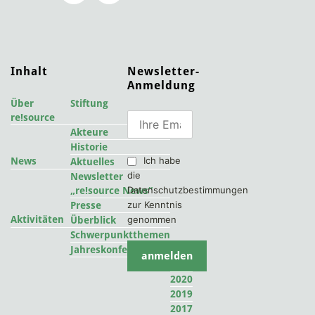
Inhalt
Newsletter-
Anmeldung
Über
Stiftung
re!source
Akteure
Historie
Ich habe
News
Aktuelles
die
Newsletter
Datenschutzbestimmungen
„re!source News“
zur Kenntnis
Presse
Aktivitäten
genommen
Überblick
Schwerpunktthemen
2022
Jahreskonferenzen
2021
2020
2019
2017