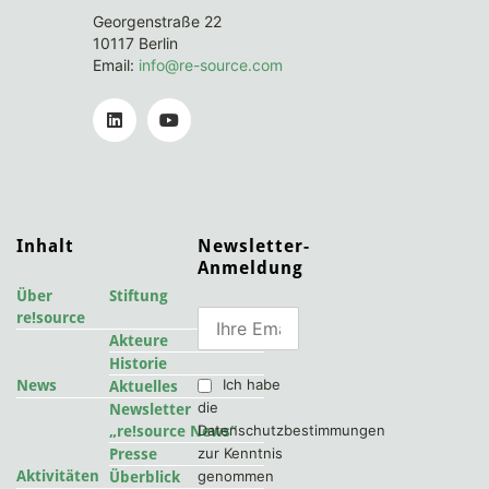
Georgenstraße 22
10117 Berlin
Email:
info@re-source.com
Inhalt
Newsletter-
Anmeldung
Über
Stiftung
re!source
Akteure
Historie
Ich habe
News
Aktuelles
die
Newsletter
Datenschutzbestimmungen
„re!source News“
zur Kenntnis
Presse
Aktivitäten
genommen
Überblick