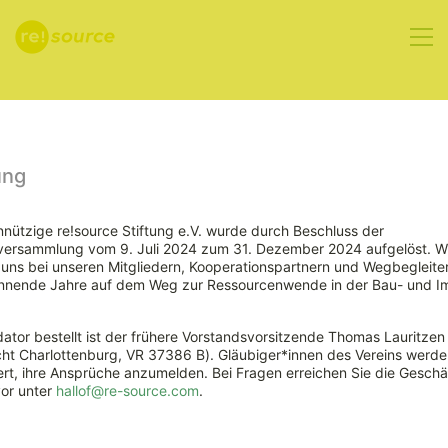
Aktuelles
ung
nützige re!source Stiftung e.V. wurde durch Beschluss der
rversammlung vom 9. Juli 2024 zum 31. Dezember 2024 aufgelöst. W
Vernachlässigt
ns bei unseren Mitgliedern, Kooperationspartnern und Wegbegleiter
nnende Jahre auf dem Weg zur Ressourcenwende in der Bau- und Im
EU-
ator bestellt ist der frühere Vorstandsvorsitzende Thomas Lauritzen
Konjunkturprogramm
ht Charlottenburg, VR 37386 B). Gläubiger*innen des Vereins werde
rt, ihre Ansprüche anzumelden. Bei Fragen erreichen Sie die Geschäf
vor unter
hallof@re-source.com
.
den