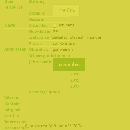
Über
Stiftung
re!source
Akteure
Historie
Ich habe
News
Aktuelles
die
Newsletter
Datenschutzbestimmungen
„re!source News“
zur Kenntnis
Presse
Aktivitäten
genommen
Überblick
Schwerpunktthemen
2022
Jahreskonferenzen
2021
2020
2019
2017
Arbeitsgruppen
Wissen
Kontakt
Mitglied
werden
Impressum
© re!source Stiftung e.V. 2024
Datenschutz