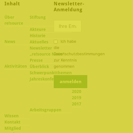
Inhalt
Newsletter-
Anmeldung
Über
Stiftung
re!source
Akteure
Historie
Ich habe
News
Aktuelles
die
Newsletter
Datenschutzbestimmungen
„re!source News“
zur Kenntnis
Presse
Aktivitäten
genommen
Überblick
Schwerpunktthemen
2022
Jahreskonferenzen
2021
2020
2019
2017
Arbeitsgruppen
Wissen
Kontakt
Mitglied