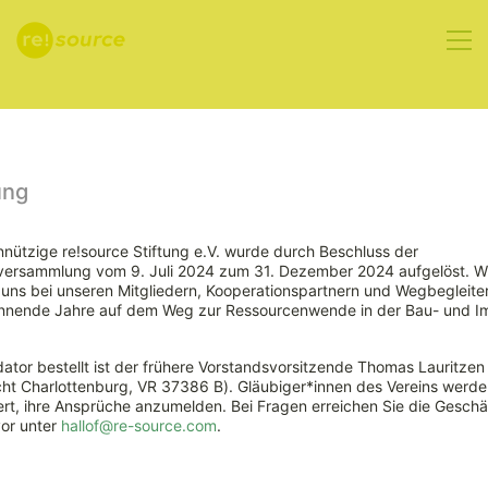
Aktuelles
ung
nützige re!source Stiftung e.V. wurde durch Beschluss der
rversammlung vom 9. Juli 2024 zum 31. Dezember 2024 aufgelöst. W
„Normungslandkarte“
ns bei unseren Mitgliedern, Kooperationspartnern und Wegbegleiter
nnende Jahre auf dem Weg zur Ressourcenwende in der Bau- und Im
für
ator bestellt ist der frühere Vorstandsvorsitzende Thomas Lauritzen
Ressourceneffizienz
ht Charlottenburg, VR 37386 B). Gläubiger*innen des Vereins werde
rt, ihre Ansprüche anzumelden. Bei Fragen erreichen Sie die Geschäf
vor unter
hallof@re-source.com
.
und