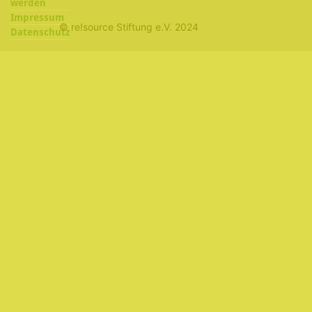
werden
Impressum
© re!source Stiftung e.V. 2024
Datenschutz