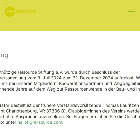
Aktuelles
ung
nützige re!source Stiftung e.V. wurde durch Beschluss der
rversammlung vom 9. Juli 2024 zum 31. Dezember 2024 aufgelöst. W
re!source
ns bei unseren Mitgliedern, Kooperationspartnern und Wegbegleiter
nnende Jahre auf dem Weg zur Ressourcenwende in der Bau- und Im
Stiftung und
ator bestellt ist der frühere Vorstandsvorsitzende Thomas Lauritzen
DENEFF
ht Charlottenburg, VR 37386 B). Gläubiger*innen des Vereins werde
rt, ihre Ansprüche anzumelden. Bei Fragen erreichen Sie die Geschäf
vor unter
hallof@re-source.com
.
vereinbaren