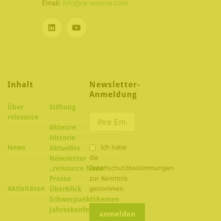
Email:
info@re-source.com
Inhalt
Newsletter-
Anmeldung
Über
Stiftung
re!source
Akteure
Historie
Ich habe
News
Aktuelles
die
Newsletter
Datenschutzbestimmungen
„re!source News“
zur Kenntnis
Presse
Aktivitäten
genommen
Überblick
Schwerpunktthemen
2022
Jahreskonferenzen
2021