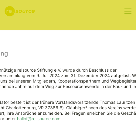
Aktuelles
ung
nützige re!source Stiftung e.V. wurde durch Beschluss der
rversammlung vom 9. Juli 2024 zum 31. Dezember 2024 aufgelöst. W
ns bei unseren Mitgliedern, Kooperationspartnern und Wegbegleiter
nnende Jahre auf dem Weg zur Ressourcenwende in der Bau- und Im
ator bestellt ist der frühere Vorstandsvorsitzende Thomas Lauritzen
ht Charlottenburg, VR 37386 B). Gläubiger*innen des Vereins werde
Ergebnisse der
rt, ihre Ansprüche anzumelden. Bei Fragen erreichen Sie die Geschäf
vor unter
hallof@re-source.com
.
re!source