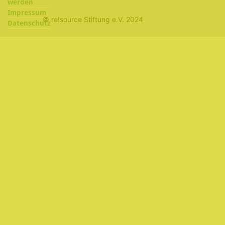
werden
Impressum
© re!source Stiftung e.V. 2024
Datenschutz