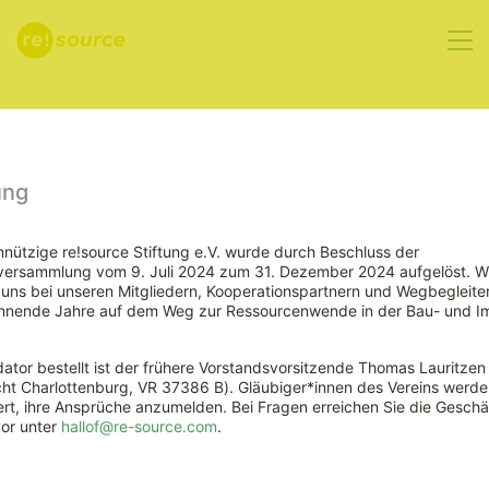
Aktuelles
ung
nützige re!source Stiftung e.V. wurde durch Beschluss der
rversammlung vom 9. Juli 2024 zum 31. Dezember 2024 aufgelöst. W
Ökonomische
ns bei unseren Mitgliedern, Kooperationspartnern und Wegbegleiter
nnende Jahre auf dem Weg zur Ressourcenwende in der Bau- und Im
Anreize für
ator bestellt ist der frühere Vorstandsvorsitzende Thomas Lauritzen
den Einsatz
ht Charlottenburg, VR 37386 B). Gläubiger*innen des Vereins werde
rt, ihre Ansprüche anzumelden. Bei Fragen erreichen Sie die Geschäf
vor unter
hallof@re-source.com
.
rezyklierbarer