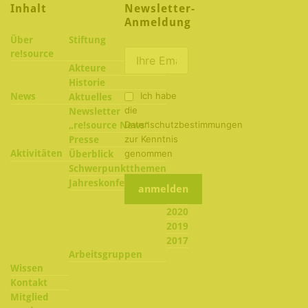
Inhalt
Newsletter-
Anmeldung
Über
Stiftung
re!source
Akteure
Historie
Ich habe
News
Aktuelles
die
Newsletter
Datenschutzbestimmungen
„re!source News“
zur Kenntnis
Presse
Aktivitäten
genommen
Überblick
Schwerpunktthemen
2022
Jahreskonferenzen
2021
2020
2019
2017
Arbeitsgruppen
Wissen
Kontakt
Mitglied