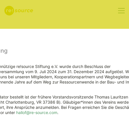
Aktuelles
ung
nützige re!source Stiftung e.V. wurde durch Beschluss der
rversammlung vom 9. Juli 2024 zum 31. Dezember 2024 aufgelöst. W
ns bei unseren Mitgliedern, Kooperationspartnern und Wegbegleiter
nnende Jahre auf dem Weg zur Ressourcenwende in der Bau- und Im
ator bestellt ist der frühere Vorstandsvorsitzende Thomas Lauritzen
ht Charlottenburg, VR 37386 B). Gläubiger*innen des Vereins werde
Neues
rt, ihre Ansprüche anzumelden. Bei Fragen erreichen Sie die Geschäf
vor unter
hallof@re-source.com
.
Europäisches