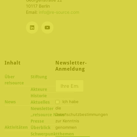
10117 Berlin
Email:
info@re-source.com
Inhalt
Newsletter-
Anmeldung
Über
Stiftung
re!source
Akteure
Historie
Ich habe
News
Aktuelles
die
Newsletter
Datenschutzbestimmungen
„re!source News“
zur Kenntnis
Presse
Aktivitäten
genommen
Überblick
Schwerpunktthemen