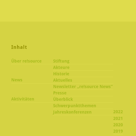
Inhalt
Über re!source
Stiftung
Akteure
Historie
News
Aktuelles
Newsletter „re!source News“
Presse
Aktivitäten
Überblick
Schwerpunktthemen
2022
Jahreskonferenzen
2021
2020
2019