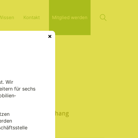
Wissen
Kontakt
Mitglied werden
×
t. Wir
itern für sechs
bilien­
In diesem
Zusammenhang
tzen
lesenswert
erden
chäftsstelle