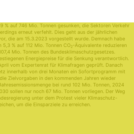
nd die Treibhausgasemissionen Deutschlands im Jahr
9 % auf 746 Mio. Tonnen gesunken, die Sektoren Verkehr
rdings erneut verfehlt. Dies geht aus der jährlichen
r, die am 15.3.2023 vorgestellt wurde. Demnach habe
 5,3 % auf 112 Mio. Tonnen CO
-Äquivalente reduzieren
2
107,4 Mio. Tonnen des Bundesklimaschutzgesetzes.
estiegenen Energiepreise für die Senkung verantwortlich.
April vom Expertenrat für Klimafragen geprüft. Danach
etz innerhalb von drei Monaten ein Sofortprogramm mit
ie Zielvorgaben in den kommenden Jahren wieder
e Jahresemissionsmenge bei rund 102 Mio. Tonnen, 2024
030 sollen nur noch 67 Mio. Tonnen vorliegen. Der Weg
ndesregierung unter dem Protest vieler Klimaschutz-
chen, um die Einsparziele zu erreichen.