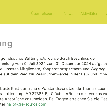
Über re!source
News
Aktivitäten
lung
ge re!source Stiftung e.V. wurde durch Beschluss der
ammlung vom 9. Juli 2024 zum 31. Dezember 2024 aufgelös
i unseren Mitgliedern, Kooperationspartnern und Wegbegle
e auf dem Weg zur Ressourcenwende in der Bau- und Immo
verpasst THG-Ziel
bestellt ist der frühere Vorstandsvorsitzende Thomas Lauri
harlottenburg, VR 37386 B). Gläubiger*innen des Vereins w
hre Ansprüche anzumelden. Bei Fragen erreichen Sie die Ges
nter
hallof@re-source.com
.