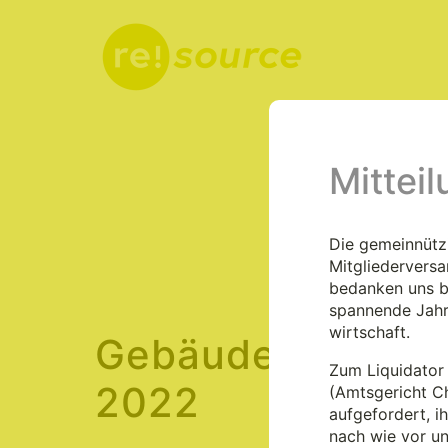
Mittei
Aktuelles
Die gemeinnützi
Mitgliedervers
bedanken uns be
spannende Jahr
wirtschaft.
Gebäudebereich 
Zum Liquidator 
2022
(Amtsgericht C
aufgefordert, i
nach wie vor u