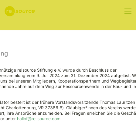
Aktuelles
ung
nützige re!source Stiftung e.V. wurde durch Beschluss der
rversammlung vom 9. Juli 2024 zum 31. Dezember 2024 aufgelöst. W
Extreme
ns bei unseren Mitgliedern, Kooperationspartnern und Wegbegleiter
nnende Jahre auf dem Weg zur Ressourcenwende in der Bau- und Im
Wetterereignisse
ator bestellt ist der frühere Vorstandsvorsitzende Thomas Lauritzen
erhöhen
ht Charlottenburg, VR 37386 B). Gläubiger*innen des Vereins werde
rt, ihre Ansprüche anzumelden. Bei Fragen erreichen Sie die Geschäf
vor unter
hallof@re-source.com
.
Ressourcenverbrauch