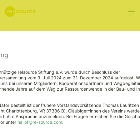
Aktuelles
ung
nützige re!source Stiftung e.V. wurde durch Beschluss der
rversammlung vom 9. Juli 2024 zum 31. Dezember 2024 aufgelöst. W
ns bei unseren Mitgliedern, Kooperationspartnern und Wegbegleiter
nnende Jahre auf dem Weg zur Ressourcenwende in der Bau- und Im
ator bestellt ist der frühere Vorstandsvorsitzende Thomas Lauritzen
ht Charlottenburg, VR 37386 B). Gläubiger*innen des Vereins werde
Europäische
rt, ihre Ansprüche anzumelden. Bei Fragen erreichen Sie die Geschäf
vor unter
hallof@re-source.com
.
Wasserstoffbank