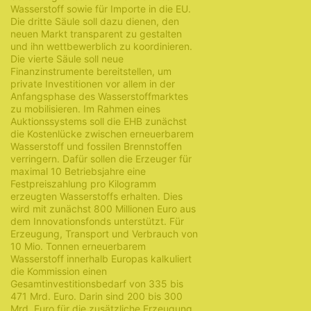
Wasserstoff sowie für Importe in die EU.
Die dritte Säule soll dazu dienen, den
neuen Markt transparent zu gestalten
und ihn wettbewerblich zu koordinieren.
Die vierte Säule soll neue
Finanzinstrumente bereitstellen, um
private Investitionen vor allem in der
Anfangsphase des Wasserstoffmarktes
zu mobilisieren. Im Rahmen eines
Auktionssystems soll die EHB zunächst
die Kostenlücke zwischen erneuerbarem
Wasserstoff und fossilen Brennstoffen
verringern. Dafür sollen die Erzeuger für
maximal 10 Betriebsjahre eine
Festpreiszahlung pro Kilogramm
erzeugten Wasserstoffs erhalten. Dies
wird mit zunächst 800 Millionen Euro aus
dem Innovationsfonds unterstützt. Für
Erzeugung, Transport und Verbrauch von
10 Mio. Tonnen erneuerbarem
Wasserstoff innerhalb Europas kalkuliert
die Kommission einen
Gesamtinvestitionsbedarf von 335 bis
471 Mrd. Euro. Darin sind 200 bis 300
Mrd. Euro für die zusätzliche Erzeugung