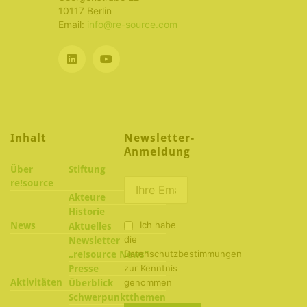
10117 Berlin
Email:
info@re-source.com
Inhalt
Newsletter-
Anmeldung
Über
Stiftung
re!source
Akteure
Historie
Ich habe
News
Aktuelles
die
Newsletter
Datenschutzbestimmungen
„re!source News“
zur Kenntnis
Presse
Aktivitäten
genommen
Überblick
Schwerpunktthemen