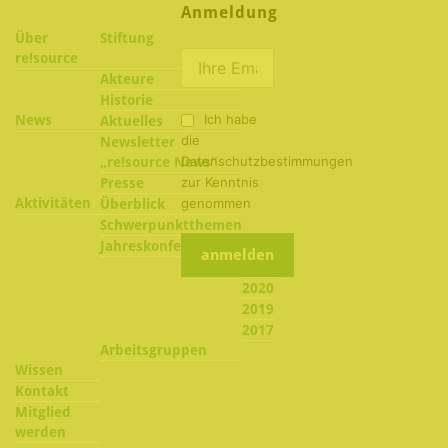
Anmeldung
Über
Stiftung
re!source
Akteure
Historie
Ich habe
News
Aktuelles
die
Newsletter
Datenschutzbestimmungen
„re!source News“
zur Kenntnis
Presse
Aktivitäten
genommen
Überblick
Schwerpunktthemen
2022
Jahreskonferenzen
2021
2020
2019
2017
Arbeitsgruppen
Wissen
Kontakt
Mitglied
werden