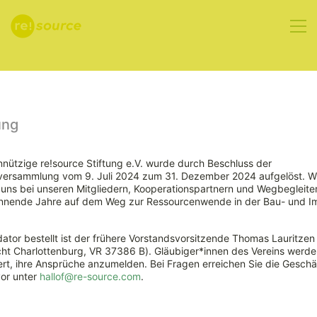
Aktuelles
ung
nützige re!source Stiftung e.V. wurde durch Beschluss der
rversammlung vom 9. Juli 2024 zum 31. Dezember 2024 aufgelöst. W
10.5.2023 –
ns bei unseren Mitgliedern, Kooperationspartnern und Wegbegleiter
nnende Jahre auf dem Weg zur Ressourcenwende in der Bau- und Im
Tag der
ator bestellt ist der frühere Vorstandsvorsitzende Thomas Lauritzen
Immobilienwirtschaft
ht Charlottenburg, VR 37386 B). Gläubiger*innen des Vereins werde
rt, ihre Ansprüche anzumelden. Bei Fragen erreichen Sie die Geschäf
vor unter
hallof@re-source.com
.
2023 des ZIA