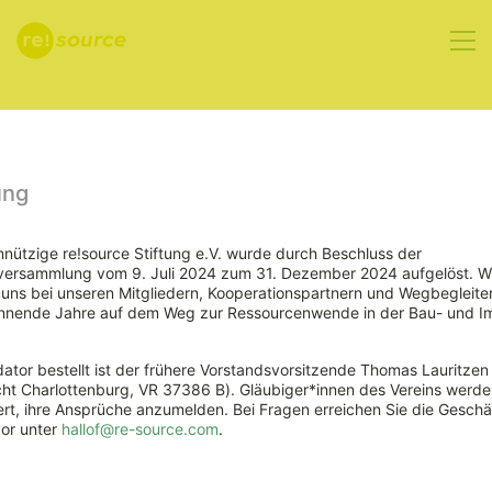
Aktuelles
ung
nützige re!source Stiftung e.V. wurde durch Beschluss der
rversammlung vom 9. Juli 2024 zum 31. Dezember 2024 aufgelöst. W
EU-Parlament
ns bei unseren Mitgliedern, Kooperationspartnern und Wegbegleiter
nnende Jahre auf dem Weg zur Ressourcenwende in der Bau- und Im
und Rat
ator bestellt ist der frühere Vorstandsvorsitzende Thomas Lauritzen
einigen sich
ht Charlottenburg, VR 37386 B). Gläubiger*innen des Vereins werde
rt, ihre Ansprüche anzumelden. Bei Fragen erreichen Sie die Geschäf
vor unter
hallof@re-source.com
.
bei