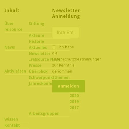
Inhalt
Newsletter-
Anmeldung
Über
Stiftung
re!source
Akteure
Historie
Ich habe
News
Aktuelles
die
Newsletter
Datenschutzbestimmungen
„re!source News“
zur Kenntnis
Presse
Aktivitäten
genommen
Überblick
Schwerpunktthemen
2022
Jahreskonferenzen
2021
2020
2019
2017
Arbeitsgruppen
Wissen
Kontakt