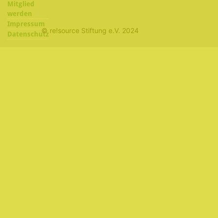
Mitglied
werden
Impressum
© re!source Stiftung e.V. 2024
Datenschutz