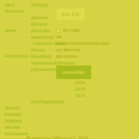
Über
Stiftung
re!source
Akteure
Historie
Ich habe
News
Aktuelles
die
Newsletter
Datenschutzbestimmungen
„re!source News“
zur Kenntnis
Presse
Aktivitäten
genommen
Überblick
Schwerpunktthemen
2022
Jahreskonferenzen
2021
2020
2019
2017
Arbeitsgruppen
Wissen
Kontakt
Mitglied
werden
Impressum
© re!source Stiftung e.V. 2024