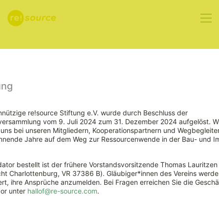
Aktuelles
ung
nützige re!source Stiftung e.V. wurde durch Beschluss der
rversammlung vom 9. Juli 2024 zum 31. Dezember 2024 aufgelöst. W
DENEFF stellt
ns bei unseren Mitgliedern, Kooperationspartnern und Wegbegleiter
nnende Jahre auf dem Weg zur Ressourcenwende in der Bau- und Im
Tool für
ator bestellt ist der frühere Vorstandsvorsitzende Thomas Lauritzen
Risikobewertung
ht Charlottenburg, VR 37386 B). Gläubiger*innen des Vereins werde
rt, ihre Ansprüche anzumelden. Bei Fragen erreichen Sie die Geschäf
vor unter
hallof@re-source.com
.
von