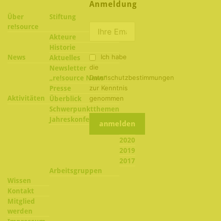
Anmeldung
Über
Stiftung
re!source
Akteure
Historie
Ich habe
News
Aktuelles
die
Newsletter
Datenschutzbestimmungen
„re!source News“
zur Kenntnis
Presse
Aktivitäten
genommen
Überblick
Schwerpunktthemen
2022
Jahreskonferenzen
2021
2020
2019
2017
Arbeitsgruppen
Wissen
Kontakt
Mitglied
werden