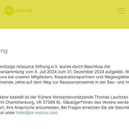
Aktuelles
ung
nützige re!source Stiftung e.V. wurde durch Beschluss der
rversammlung vom 9. Juli 2024 zum 31. Dezember 2024 aufgelöst. W
Best Practice
ns bei unseren Mitgliedern, Kooperationspartnern und Wegbegleiter
nnende Jahre auf dem Weg zur Ressourcenwende in der Bau- und Im
auf der
ator bestellt ist der frühere Vorstandsvorsitzende Thomas Lauritzen
re!source
ht Charlottenburg, VR 37386 B). Gläubiger*innen des Vereins werde
rt, ihre Ansprüche anzumelden. Bei Fragen erreichen Sie die Geschäf
vor unter
hallof@re-source.com
.
Homepage –