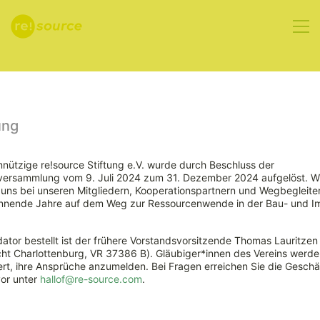
Aktuelles
ung
nützige re!source Stiftung e.V. wurde durch Beschluss der
rversammlung vom 9. Juli 2024 zum 31. Dezember 2024 aufgelöst. W
ns bei unseren Mitgliedern, Kooperationspartnern und Wegbegleiter
nnende Jahre auf dem Weg zur Ressourcenwende in der Bau- und Im
ator bestellt ist der frühere Vorstandsvorsitzende Thomas Lauritzen
ht Charlottenburg, VR 37386 B). Gläubiger*innen des Vereins werde
Ariadne-
rt, ihre Ansprüche anzumelden. Bei Fragen erreichen Sie die Geschäf
vor unter
hallof@re-source.com
.
Report: