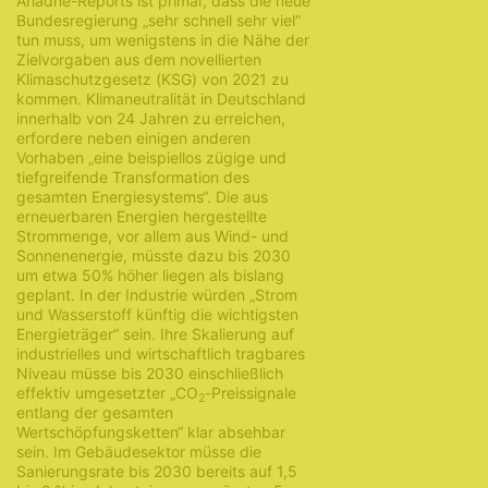
Ariadne-Reports ist primär, dass die neue
Bundesregierung „sehr schnell sehr viel“
tun muss, um wenigstens in die Nähe der
Zielvorgaben aus dem novellierten
Klimaschutzgesetz (KSG) von 2021 zu
kommen. Klimaneutralität in Deutschland
innerhalb von 24 Jahren zu erreichen,
erfordere neben einigen anderen
Vorhaben „eine beispiellos zügige und
tiefgreifende Transformation des
gesamten Energiesystems“. Die aus
erneuerbaren Energien hergestellte
Strommenge, vor allem aus Wind- und
Sonnenenergie, müsste dazu bis 2030
um etwa 50% höher liegen als bislang
geplant. In der Industrie würden „Strom
und Wasserstoff künftig die wichtigsten
Energieträger“ sein. Ihre Skalierung auf
industrielles und wirtschaftlich tragbares
Niveau müsse bis 2030 einschließlich
effektiv umgesetzter „CO
-Preissignale
2
entlang der gesamten
Wertschöpfungsketten“ klar absehbar
sein. Im Gebäudesektor müsse die
Sanierungsrate bis 2030 bereits auf 1,5