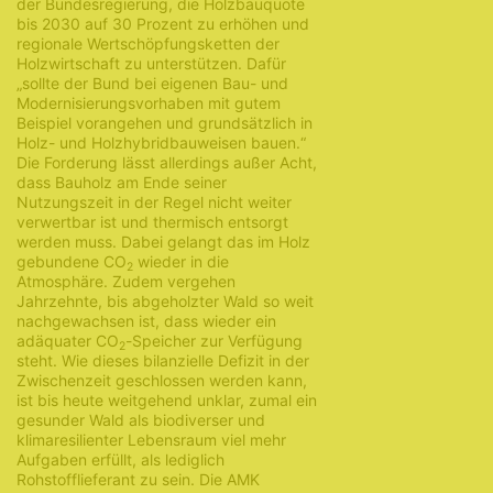
der Bundesregierung, die Holzbauquote
bis 2030 auf 30 Prozent zu erhöhen und
regionale Wertschöpfungsketten der
Holzwirtschaft zu unterstützen. Dafür
„sollte der Bund bei eigenen Bau- und
Modernisierungsvorhaben mit gutem
Beispiel vorangehen und grundsätzlich in
Holz- und Holzhybridbauweisen bauen.“
Die Forderung lässt allerdings außer Acht,
dass Bauholz am Ende seiner
Nutzungszeit in der Regel nicht weiter
verwertbar ist und thermisch entsorgt
werden muss. Dabei gelangt das im Holz
gebundene CO
wieder in die
2
Atmosphäre. Zudem vergehen
Jahrzehnte, bis abgeholzter Wald so weit
nachgewachsen ist, dass wieder ein
adäquater CO
-Speicher zur Verfügung
2
steht. Wie dieses bilanzielle Defizit in der
Zwischenzeit geschlossen werden kann,
ist bis heute weitgehend unklar, zumal ein
gesunder Wald als biodiverser und
klimaresilienter Lebensraum viel mehr
Aufgaben erfüllt, als lediglich
Rohstofflieferant zu sein. Die AMK