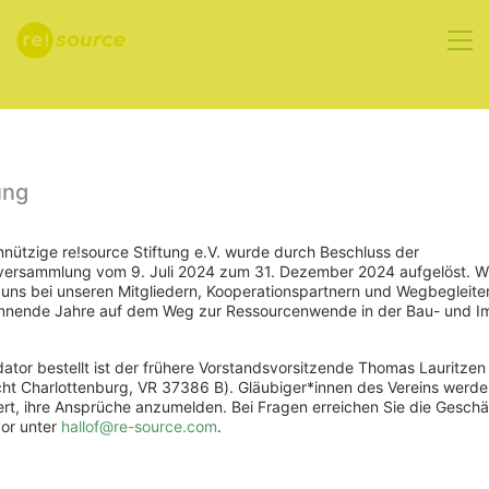
Aktuelles
ung
nützige re!source Stiftung e.V. wurde durch Beschluss der
rversammlung vom 9. Juli 2024 zum 31. Dezember 2024 aufgelöst. W
Agrarministerkonferenz
ns bei unseren Mitgliedern, Kooperationspartnern und Wegbegleiter
nnende Jahre auf dem Weg zur Ressourcenwende in der Bau- und Im
will mehr Holz
ator bestellt ist der frühere Vorstandsvorsitzende Thomas Lauritzen
für
ht Charlottenburg, VR 37386 B). Gläubiger*innen des Vereins werde
rt, ihre Ansprüche anzumelden. Bei Fragen erreichen Sie die Geschäf
vor unter
hallof@re-source.com
.
nachhaltiges