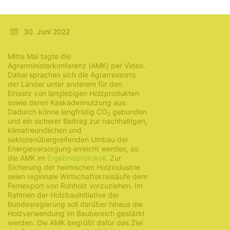
Bauen
30. Juni 2022
Mitte Mai tagte die
Agrarministerkonferenz (AMK) per Video.
Dabei sprachen sich die Agrarressorts
der Länder unter anderem für den
Einsatz von langlebigen Holzprodukten
sowie deren Kaskadennutzung aus.
Dadurch könne langfristig CO
gebunden
2
und ein sicherer Beitrag zur nachhaltigen,
klimafreundlichen und
sektorenübergreifenden Umbau der
Energieversorgung erreicht werden, so
die AMK im
Ergebnisprotokoll
. Zur
Sicherung der heimischen Holzindustrie
seien regionale Wirtschaftskreisläufe dem
Fernexport von Rohholz vorzuziehen. Im
Rahmen der Holzbauinitiative der
Bundesregierung soll darüber hinaus die
Holzverwendung im Baubereich gestärkt
werden. Die AMK begrüßt dafür das Ziel