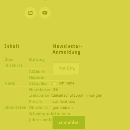
Inhalt
Newsletter-
Anmeldung
Über
Stiftung
re!source
Akteure
Historie
Ich habe
News
Aktuelles
die
Newsletter
Datenschutzbestimmungen
„re!source News“
zur Kenntnis
Presse
Aktivitäten
genommen
Überblick
Schwerpunktthemen
2022
Jahreskonferenzen
2021