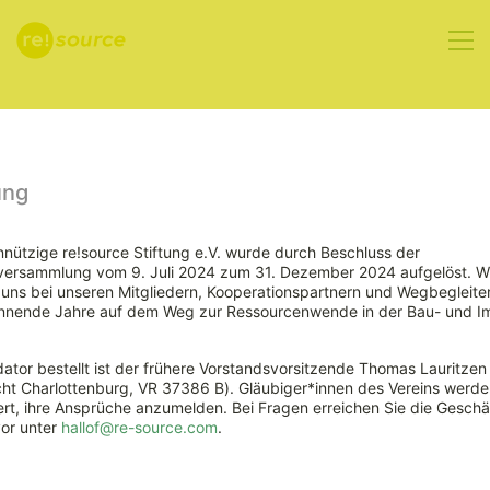
Aktuelles
ung
nützige re!source Stiftung e.V. wurde durch Beschluss der
rversammlung vom 9. Juli 2024 zum 31. Dezember 2024 aufgelöst. W
26.10.2023 –
ns bei unseren Mitgliedern, Kooperationspartnern und Wegbegleiter
nnende Jahre auf dem Weg zur Ressourcenwende in der Bau- und Im
Detail
ator bestellt ist der frühere Vorstandsvorsitzende Thomas Lauritzen
Architektentag
ht Charlottenburg, VR 37386 B). Gläubiger*innen des Vereins werde
rt, ihre Ansprüche anzumelden. Bei Fragen erreichen Sie die Geschäf
vor unter
hallof@re-source.com
.
in Frankfurt