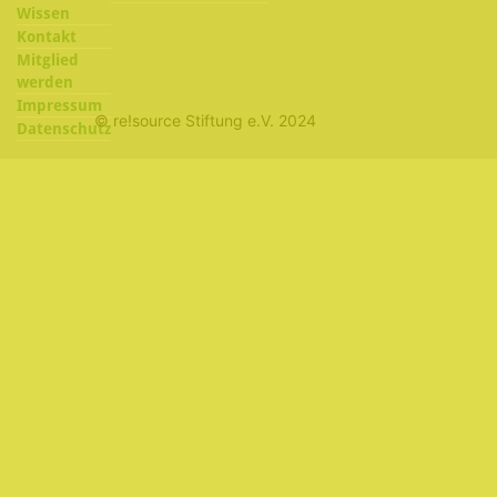
Wissen
Kontakt
Mitglied
werden
Impressum
© re!source Stiftung e.V. 2024
Datenschutz