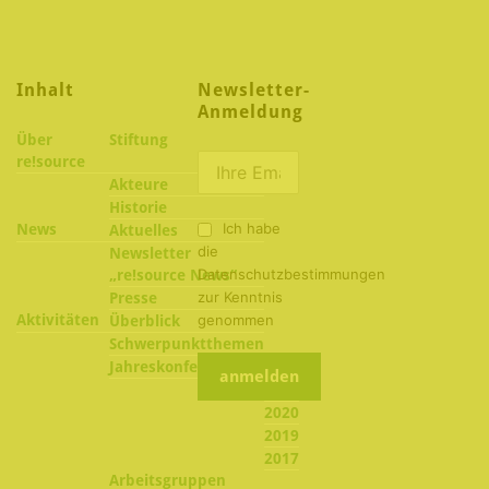
Inhalt
Newsletter-
Anmeldung
Über
Stiftung
re!source
Akteure
Historie
Ich habe
News
Aktuelles
die
Newsletter
Datenschutzbestimmungen
„re!source News“
zur Kenntnis
Presse
Aktivitäten
genommen
Überblick
Schwerpunktthemen
2022
Jahreskonferenzen
2021
2020
2019
2017
Arbeitsgruppen