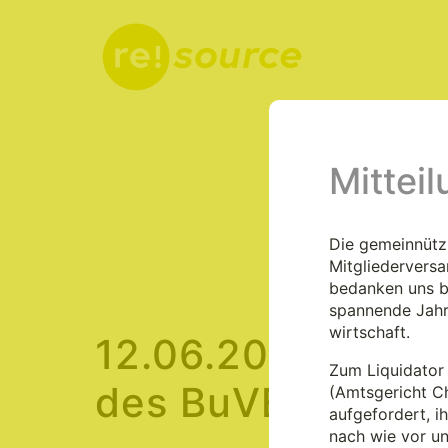
Mittei
Aktuelles
Die gemeinnützi
Mitgliedervers
bedanken uns be
spannende Jahr
wirtschaft.
12.06.2024 – Par
Zum Liquidator 
des BuVEG in Ber
(Amtsgericht C
aufgefordert, i
nach wie vor u