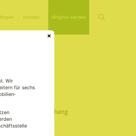
Wissen
Kontakt
Mitglied werden
×
t. Wir
itern für sechs
bilien­
In diesem
Zusammenhang
tzen
lesenswert
erden
chäftsstelle