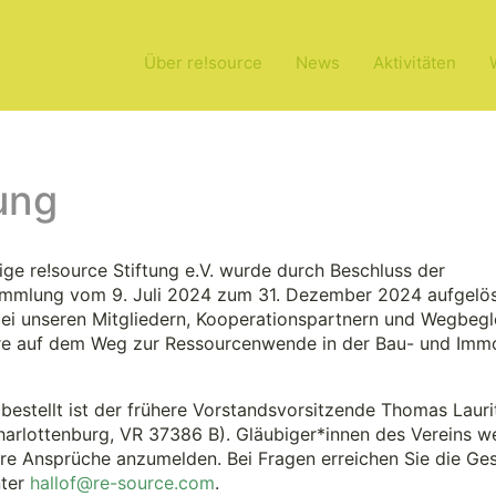
Über re!source
News
Aktivitäten
lung
ge re!source Stiftung e.V. wurde durch Beschluss der
ammlung vom 9. Juli 2024 zum 31. Dezember 2024 aufgelös
i unseren Mitgliedern, Kooperationspartnern und Wegbegle
e auf dem Weg zur Ressourcenwende in der Bau- und Immo
lamentarischer Abend
bestellt ist der frühere Vorstandsvorsitzende Thomas Lauri
lin
harlottenburg, VR 37386 B). Gläubiger*innen des Vereins w
hre Ansprüche anzumelden. Bei Fragen erreichen Sie die Ges
nter
hallof@re-source.com
.