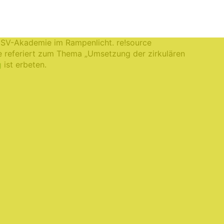
on 9 bis 17 Uhr im Rahmen des Berliner Tags der
 ESV-Akademie im Rampenlicht. re!source
me referiert zum Thema „Umsetzung der zirkulären
g
ist erbeten.