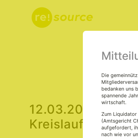
Mittei
Aktuelles
Die gemeinnützi
Mitgliedervers
bedanken uns be
spannende Jahr
wirtschaft.
12.03.2024 – Berl
Zum Liquidator 
Kreislaufwirtscha
(Amtsgericht C
aufgefordert, i
nach wie vor u