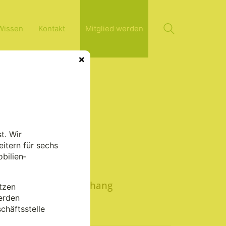
Wissen
Kontakt
Mitglied werden
×
t. Wir
itern für sechs
bilien­
In diesem
Zusammenhang
tzen
lesenswert
erden
chäftsstelle