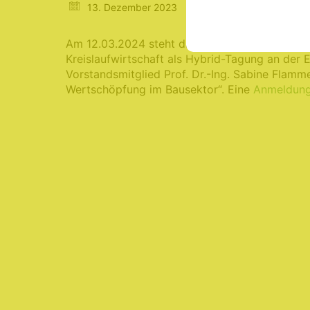
13. Dezember 2023
Am 12.03.2024 steht die Kreislaufwirtschaft v
Kreislaufwirtschaft als Hybrid-Tagung an der
Vorstandsmitglied Prof. Dr.-Ing. Sabine Flam
Wertschöpfung im Bausektor“. Eine
Anmeldun