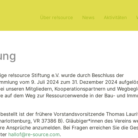
Über re!source
News
Aktivitäten
lung
ge re!source Stiftung e.V. wurde durch Beschluss der
ammlung vom 9. Juli 2024 zum 31. Dezember 2024 aufgelös
i unseren Mitgliedern, Kooperationspartnern und Wegbegle
e auf dem Weg zur Ressourcenwende in der Bau- und Immo
iner Tag der
bestellt ist der frühere Vorstandsvorsitzende Thomas Lauri
ft 2024
harlottenburg, VR 37386 B). Gläubiger*innen des Vereins w
hre Ansprüche anzumelden. Bei Fragen erreichen Sie die Ges
nter
hallof@re-source.com
.