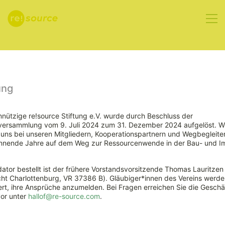
Aktuelles
ung
nützige re!source Stiftung e.V. wurde durch Beschluss der
rversammlung vom 9. Juli 2024 zum 31. Dezember 2024 aufgelöst. W
11.5.2023 –
ns bei unseren Mitgliedern, Kooperationspartnern und Wegbegleiter
nnende Jahre auf dem Weg zur Ressourcenwende in der Bau- und Im
Praxis-Talk
ator bestellt ist der frühere Vorstandsvorsitzende Thomas Lauritzen
Bauen mit
ht Charlottenburg, VR 37386 B). Gläubiger*innen des Vereins werde
rt, ihre Ansprüche anzumelden. Bei Fragen erreichen Sie die Geschäf
vor unter
hallof@re-source.com
.
Holz: Eine