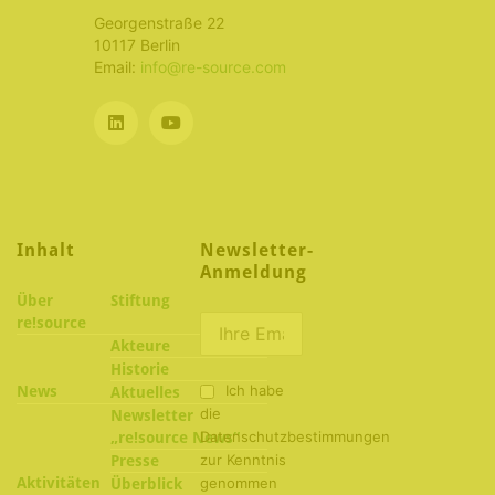
Georgenstraße 22
10117 Berlin
Email:
info@re-source.com
Inhalt
Newsletter-
Anmeldung
Über
Stiftung
re!source
Akteure
Historie
Ich habe
News
Aktuelles
die
Newsletter
Datenschutzbestimmungen
„re!source News“
zur Kenntnis
Presse
Aktivitäten
genommen
Überblick