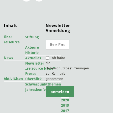
Inhalt
Newsletter-
Anmeldung
Über
Stiftung
re!source
Akteure
Historie
Ich habe
News
Aktuelles
die
Newsletter
Datenschutzbestimmungen
„re!source News“
zur Kenntnis
Presse
Aktivitäten
genommen
Überblick
Schwerpunktthemen
2022
Jahreskonferenzen
2021
2020
2019
2017