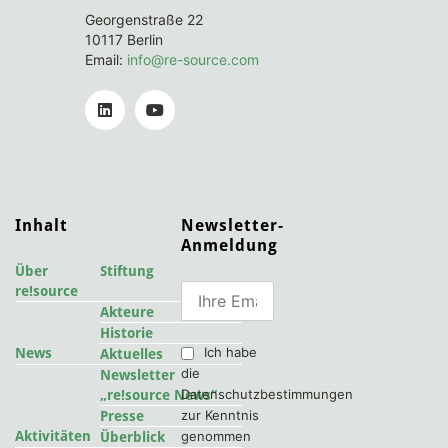
Georgenstraße 22
10117 Berlin
Email:
info@re-source.com
Inhalt
Newsletter-
Anmeldung
Über
Stiftung
re!source
Akteure
Historie
Ich habe
News
Aktuelles
die
Newsletter
Datenschutzbestimmungen
„re!source News“
zur Kenntnis
Presse
Aktivitäten
genommen
Überblick