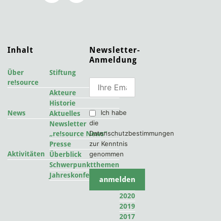
Inhalt
Newsletter-
Anmeldung
Über
Stiftung
re!source
Akteure
Historie
Ich habe
News
Aktuelles
die
Newsletter
Datenschutzbestimmungen
„re!source News“
zur Kenntnis
Presse
Aktivitäten
genommen
Überblick
Schwerpunktthemen
2022
Jahreskonferenzen
2021
2020
2019
2017