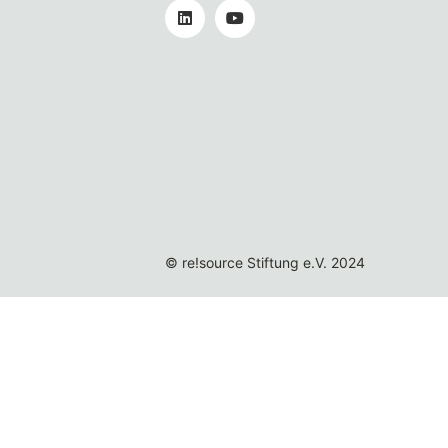
© re!source Stiftung e.V. 2024