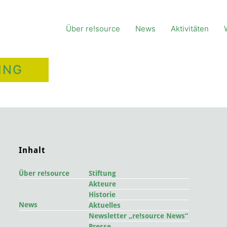
Über re!source
News
Aktivitäten
ING
Inhalt
Über re!source
Stiftung
Akteure
Historie
News
Aktuelles
Newsletter „re!source News“
Presse