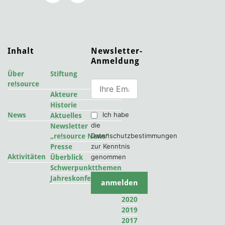
Inhalt
Newsletter-
Anmeldung
Über
Stiftung
re!source
Akteure
Historie
Ich habe
News
Aktuelles
die
Newsletter
Datenschutzbestimmungen
„re!source News“
zur Kenntnis
Presse
Aktivitäten
genommen
Überblick
Schwerpunktthemen
2022
Jahreskonferenzen
2021
2020
2019
2017