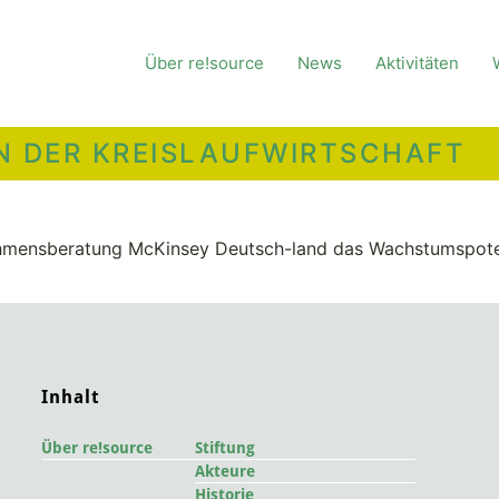
Über re!source
News
Aktivitäten
IN DER KREISLAUFWIRTSCHAFT
rnehmensberatung McKinsey Deutsch-land das Wachstumspote
Inhalt
Über re!source
Stiftung
Akteure
Historie