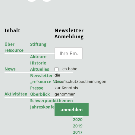
Inhalt
Newsletter-
Anmeldung
Über
Stiftung
re!source
Akteure
Historie
Ich habe
News
Aktuelles
die
Newsletter
Datenschutzbestimmungen
„re!source News“
zur Kenntnis
Presse
Aktivitäten
genommen
Überblick
Schwerpunktthemen
2022
Jahreskonferenzen
2021
2020
2019
2017