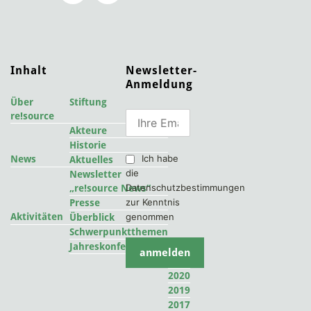
Inhalt
Newsletter-
Anmeldung
Über
Stiftung
re!source
Akteure
Historie
Ich habe
News
Aktuelles
die
Newsletter
Datenschutzbestimmungen
„re!source News“
zur Kenntnis
Presse
Aktivitäten
genommen
Überblick
Schwerpunktthemen
2022
Jahreskonferenzen
2021
2020
2019
2017