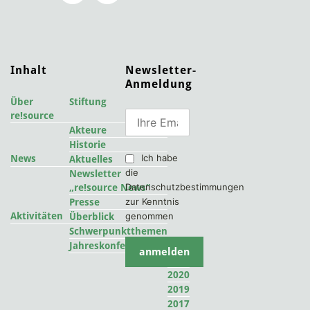
Inhalt
Newsletter-
Anmeldung
Über
Stiftung
re!source
Akteure
Historie
Ich habe
News
Aktuelles
die
Newsletter
Datenschutzbestimmungen
„re!source News“
zur Kenntnis
Presse
Aktivitäten
genommen
Überblick
Schwerpunktthemen
2022
Jahreskonferenzen
2021
2020
2019
2017