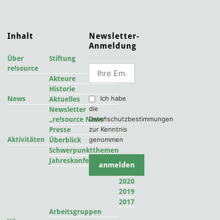
Inhalt
Newsletter-
Anmeldung
Über
Stiftung
re!source
Akteure
Historie
Ich habe
News
Aktuelles
die
Newsletter
Datenschutzbestimmungen
„re!source News“
zur Kenntnis
Presse
Aktivitäten
genommen
Überblick
Schwerpunktthemen
2022
Jahreskonferenzen
2021
2020
2019
2017
Arbeitsgruppen