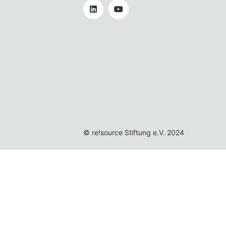
© re!source Stiftung e.V. 2024