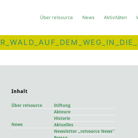
Über re!source
News
Aktivitäten
HER_WALD_AUF_DEM_WEG_IN_DIE_
Inhalt
Über re!source
Stiftung
Akteure
Historie
News
Aktuelles
Newsletter „re!source News“
Presse