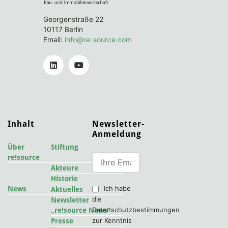
Georgenstraße 22
10117 Berlin
Email:
info@re-source.com
Inhalt
Newsletter-
Anmeldung
Über
Stiftung
re!source
Akteure
Historie
Ich habe
News
Aktuelles
die
Newsletter
Datenschutzbestimmungen
„re!source News“
zur Kenntnis
Presse